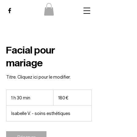
Facial pour
mariage
Titre. Cliquez ici pour le modifier.
180
euros
1 h 30 min
1
180 €
3
0
Isabelle V. - soins esthétiques
m
i
n